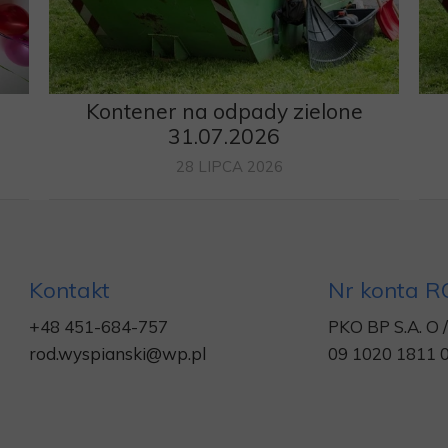
Kontener na odpady zielone
6
31.07.2026
28 LIPCA 2026
Kontakt
Nr konta 
+48 451-684-757
PKO BP S.A. O
rod.wyspianski@wp.pl
09 1020 1811 