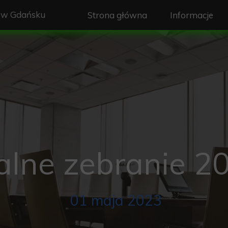
w Gdańsku
Strona główna
Informacje
Zebrania Zar
Dyżury Zarzą
Opłaty
Energia w RO
Śmieci w ROD
lne zebranie 2
Woda w ROD
Telefony ala
01 maja 2023
Rozkład jazd