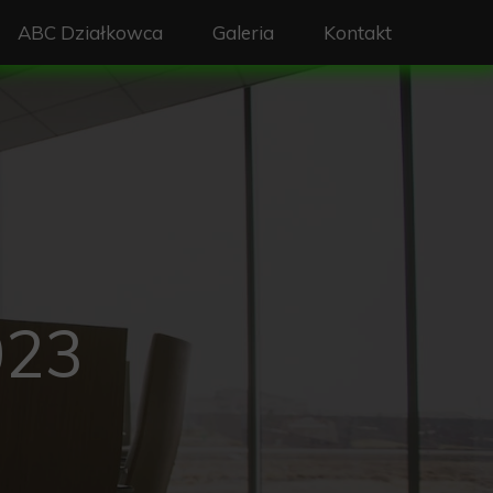
ABC Działkowca
Galeria
Kontakt
ządu ROD
Plan ogrodu
du ROD
Dokumenty do pobrania
Prawo w ROD
D
Szkolenia
Zasady budowy szamba na działce
023
Deklaracja źródeł ciepła
rmowe
Ogrodzenie
y ZTM
Schemat zagospodarowania działki