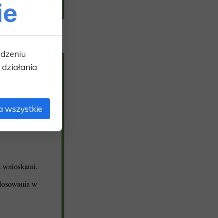
ie
ądzeniu
działania
a wszystkie