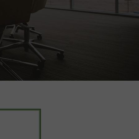
Wynajem działki i altany w ROD jest niezgodny z pra
Drzewa i krzewy ozdobne w świetle regulaminu ROD
Koci problem w ROD. Dla kogo są ogrody działkowe?