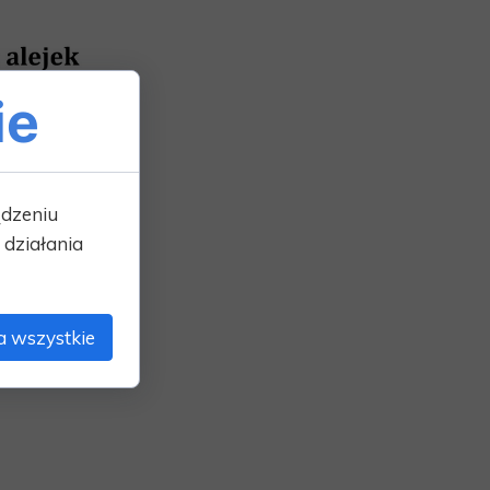
ie
ądzeniu
działania
a wszystkie