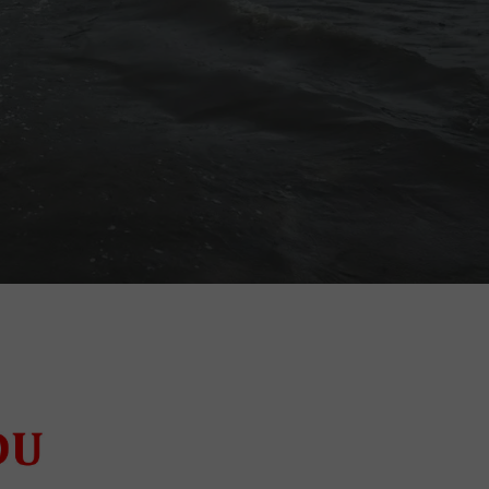
Wynajem działki i altany w ROD jest niezgodny z pra
Drzewa i krzewy ozdobne w świetle regulaminu ROD
Koci problem w ROD. Dla kogo są ogrody działkowe?