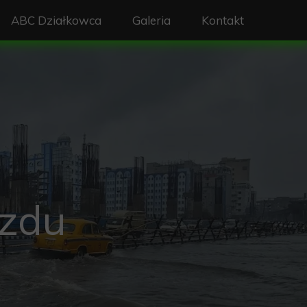
ABC Działkowca
Galeria
Kontakt
ządu ROD
Plan ogrodu
du ROD
Dokumenty do pobrania
Prawo w ROD
D
Szkolenia
Zasady budowy szamba na działce
azdu
Deklaracja źródeł ciepła
rmowe
Ogrodzenie
y ZTM
Schemat zagospodarowania działki