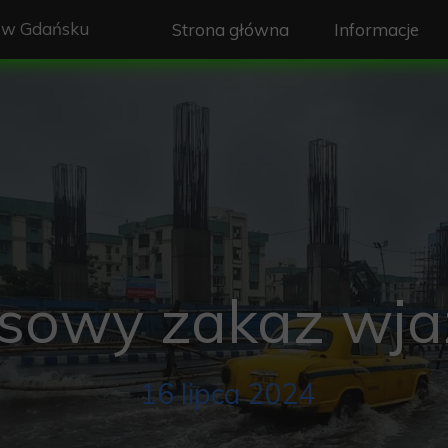
w Gdańsku
Strona główna
Informacje
Zebrania Zar
Dyżury Zarzą
Opłaty
Energia w RO
Śmieci w ROD
sowy zakaz wj
Woda w ROD
Telefony ala
16 lipca 2024
Rozkład jazd